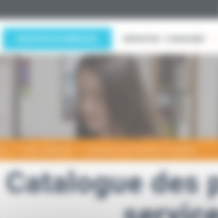
RESSOURCES NUMÉRIQUES
EMPRUNTER - COMMANDER
EIL
NOUS CONNAÎTRE
CATALOGUE DES PRODUITS ET SERVICES
Catalogue des p
servic