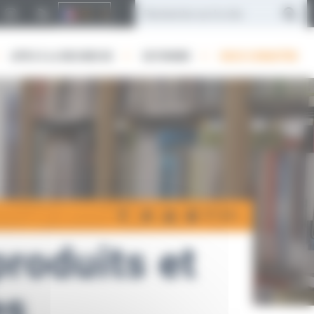
Twitter
APPUI À LA RECHERCHE
SE FORMER
NOUS CONNAÎTRE
+
-
A
A
A
roduits et
es