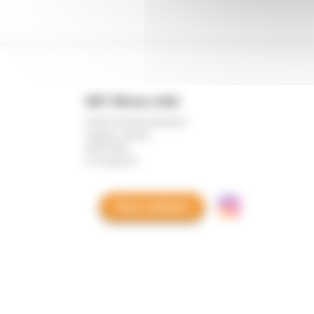
Mines Footer block.
IMT Mines Albi
Centre de documentation
Campus Jarlard
81013 Albi
CT Cedex 09
Nous contacter